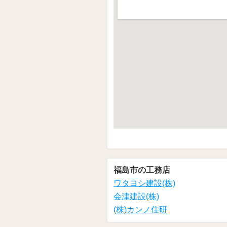
福島市の工務店
ワタヨシ建設(株)
会津建設(株)
(株)カンノ住研